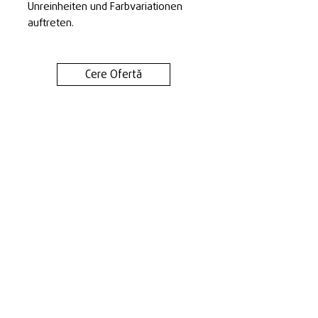
Unreinheiten und Farbvariationen
auftreten.
Cere Ofertă
Kontact
Bedingungen & Konditionen
Datenschutzbestimmungen
Cookie-Richtlinie
Telefon:
+40 745 048 904
Standort: Timișoara, Calea Torontalului km. 6