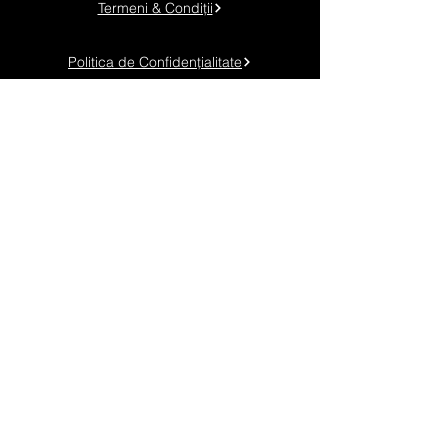
Termeni & Condiții
Politica de Confidențialitate
Politica de Cookies
Telefon:
+40 745 048 904
Adresă: Timișoara, Calea Torontalului km. 6
Email:
contact@genuineadv.ro
URMĂREȘTE-NE!
Genuine Spot Radio
-00:40
© 2025
Genuine
Advertising