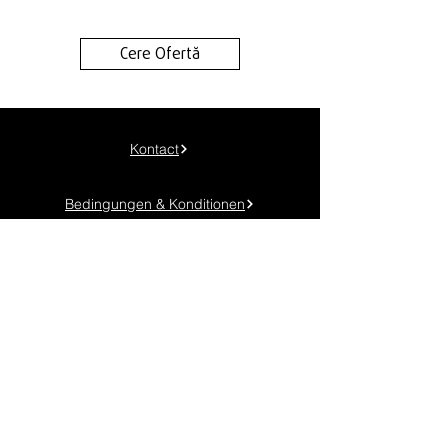
Cere Ofertă
Kontact
Bedingungen & Konditionen
Datenschutzbestimmungen
Cookie-Richtlinie
Telefon:
+40 745 048 904
Standort: Timișoara, Calea Torontalului km. 6
Email:
contact@genuineadv.ro
FOLGEN SIE UNS!