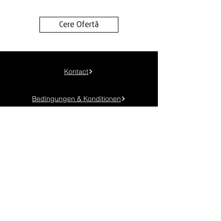
Cere Ofertă
Kontact
Bedingungen & Konditionen
Datenschutzbestimmungen
Cookie-Richtlinie
Telefon:
+40 745 048 904
Standort: Timișoara, Calea Torontalului km. 6
Email:
contact@genuineadv.ro
FOLGEN SIE UNS!