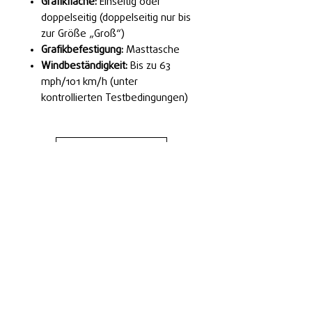
Grafikfläche:
Einseitig oder
doppelseitig (doppelseitig nur bis
zur Größe „Groß“)
Grafikbefestigung:
Masttasche
Windbeständigkeit:
Bis zu 63
mph/101 km/h (unter
kontrollierten Testbedingungen)
Cere Ofertă
Kontact
Bedingungen & Konditionen
Datenschutzbestimmungen