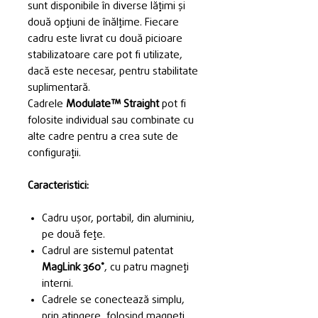
sunt disponibile în diverse lățimi și
două opțiuni de înălțime. Fiecare
cadru este livrat cu două picioare
stabilizatoare care pot fi utilizate,
dacă este necesar, pentru stabilitate
suplimentară.
Cadrele
Modulate™ Straight
pot fi
folosite individual sau combinate cu
alte cadre pentru a crea sute de
configurații.
Caracteristici:
Cadru ușor, portabil, din aluminiu,
pe două fețe.
Cadrul are sistemul patentat
MagLink 360˚
, cu patru magneți
interni.
Cadrele se conectează simplu,
prin atingere, folosind magneți