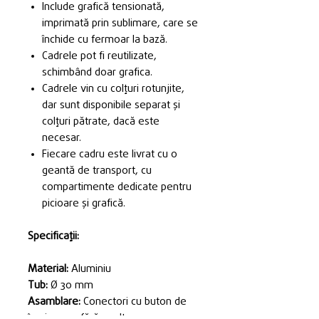
Include grafică tensionată,
imprimată prin sublimare, care se
închide cu fermoar la bază.
Cadrele pot fi reutilizate,
schimbând doar grafica.
Cadrele vin cu colțuri rotunjite,
dar sunt disponibile separat și
colțuri pătrate, dacă este
necesar.
Fiecare cadru este livrat cu o
geantă de transport, cu
compartimente dedicate pentru
picioare și grafică.
Specificații:
Material:
Aluminiu
Tub:
Ø 30 mm
Asamblare:
Conectori cu buton de
împingere, fără unelte