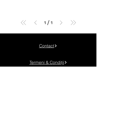
1
/
1
Contact
Termeni & Condiții
Politica de Confidențialitate
Politica de Cookies
Telefon:
+40 745 048 904
Adresă: Timișoara, Calea Torontalului km. 6
Email:
contact@genuineadv.ro