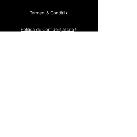
Termeni & Condiții
Politica de Confidențialitate
Politica de Cookies
Telefon:
+40 745 048 904
Adresă: Timișoara, Calea Torontalului km. 6
Email:
contact@genuineadv.ro
URMĂREȘTE-NE!
Genuine Spot Radio
-00:40
© 2025
Genuine