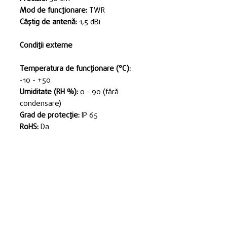
Mod de funcționare:
TWR
Câștig de antenă:
1,5 dBi
Condiții externe
Temperatura de funcționare (°C):
-10 - +50
Umiditate (RH %):
0 - 90 (fără
condensare)
Grad de protecție:
IP 65
RoHS:
Da
Cere Ofertă
Contact