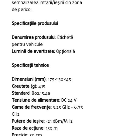
semnalizarea intrării/ieșirii din zona
de pericol.
Specificațiile produsului
Denumirea produsului:
Etichetă
pentru vehicule
Lumină de avertizare:
Opțională
Specificații tehnice
Dimensiuni (mm):
175×130×45
Greutate (g):
415
Standard:
802.15.4a
Tensiune de alimentare:
DC 24 V
Gama de frecvențe:
3,25 GHz - 6,75
GHz
Putere de ieșire:
-21 dBm/MHz
Raza de acțiune:
150 m
Precizie:
50 cm