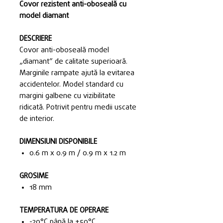
Covor rezistent anti-oboseală cu
model diamant
DESCRIERE
Covor anti-oboseală model
„diamant” de calitate superioară.
Marginile rampate ajută la evitarea
accidentelor. Model standard cu
margini galbene cu vizibilitate
ridicată. Potrivit pentru medii uscate
de interior.
DIMENSIUNI DISPONIBILE
0.6 m x 0.9 m / 0.9 m x 1.2 m
GROSIME
18 mm
TEMPERATURA DE OPERARE
-20°C până la +50°C