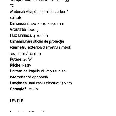
°C
Material:
Aliaj de aluminiu de bună
calitate
Dimensiuni:
320 × 230 × 150 mm
Greutate:
1000 g
Flux luminos:
4 300 Im
Dimensiunea sticlei de proiecție
(diametru exterior/diametru simbol):
36,5 mm / 30 mm
Putere:
25 W
Răcire
: Pasiv
Unitate de impulsuri:
Impulsuri sau
intermitentă opțională
Lungimea unui cablu electric:
150 cm
Garanție*:
12 luni
LENTILE
Lentile implicite:
20°.