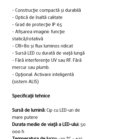
- Construcție compactă și durabilă
- Optică de înaltă calitate
- Grad de protecție IP 65
- Afișarea imaginii: funcție
statică/rotativă
- CRI>80 și flux luminos ridicat
- Sursă LED cu durată de viață lungă
- Fără interferențe UV sau RF. Fără
mercur sau plumb.
- Opțional: Activare inteligentă
(sistem ALIS)
Specificații tehnice
Sursă de lumină:
Cip cu LED-uri de
mare putere
Durata medie de viață a LED-ului:
50
000 h
Temperatura de lucru:
-20 °C - +35