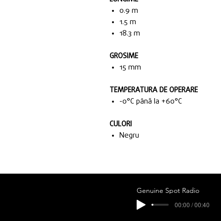
0.9 m
1.5 m
18.3 m
GROSIME
15 mm
TEMPERATURA DE OPERARE
-0°C până la +60°C
CULORI
Negru
Genuine Spot Radio
00:00 / 00:40