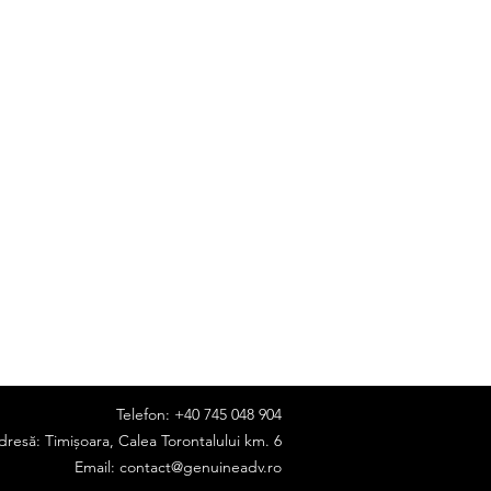
Telefon: +40 745 048 904
dresă: Timișoara, Calea Torontalului km. 6
Email:
contact@genuineadv.ro