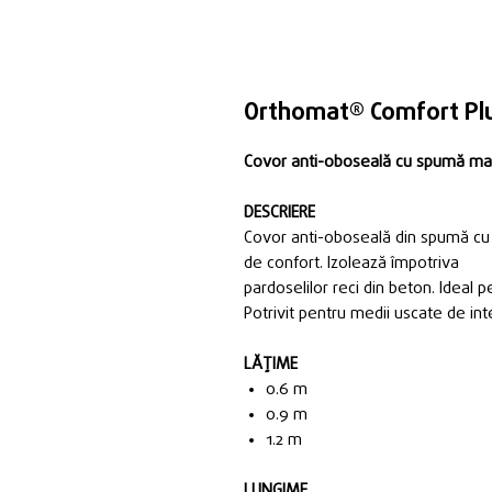
Orthomat® Comfort Pl
Covor anti-oboseală cu spumă mai
DESCRIERE
Covor anti-oboseală din spumă cu 
de confort. Izolează împotriva
pardoselilor reci din beton. Ideal 
Potrivit pentru medii uscate de int
LĂȚIME
0.6 m
0.9 m
1.2 m
LUNGIME