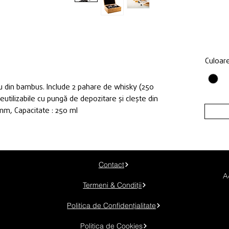
Culoar
ou din bambus. Include 2 pahare de whisky (250
reutilizabile cu pungă de depozitare și clește din
mm, Capacitate : 250 ml
Contact
A
Termeni & Condiții
Politica de Confidențialitate
Politica de Cookies