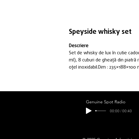
Speyside whisky set
Descriere
Set de whisky de lux în cutie cad
ml), 8 cuburi de gheață din piatră 
oțel inoxidabil.Dim : 235×188×100 
Genuine Spot Radio
00:00 / 00:40