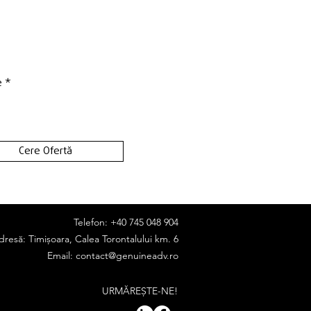
e
*
Cere Ofertă
Telefon: +40 745 048 904
dresă: Timișoara, Calea Torontalului km. 6
Email:
contact@genuineadv.ro
URMĂREȘTE-NE!